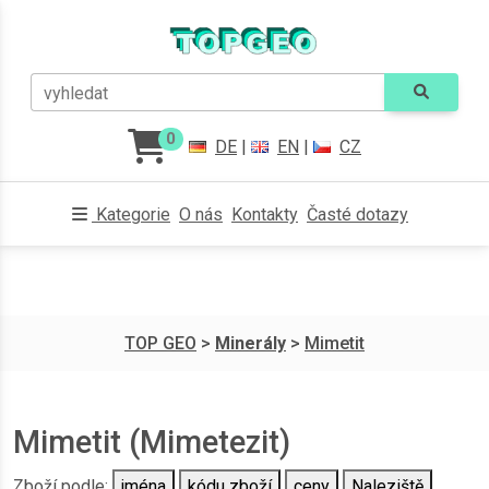
vyhledat
0
DE
|
EN
|
CZ
Kategorie
O nás
Kontakty
Časté dotazy
TOP GEO
>
Minerály
>
Mimetit
Mimetit (Mimetezit)
Zboží podle:
jména
kódu zboží
ceny
Naleziště