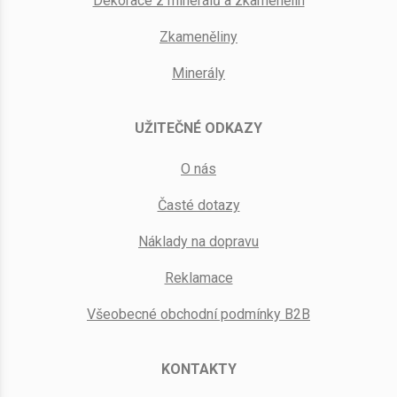
Dekorace z minerálů a zkamenělin
Zkameněliny
Minerály
UŽITEČNÉ ODKAZY
O nás
Časté dotazy
Náklady na dopravu
Reklamace
Všeobecné obchodní podmínky B2B
KONTAKTY