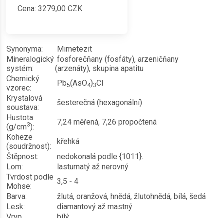
Cena:
3279,00
CZK
Synonyma:
Mimetezit
Mineralogický
fosforečňany (fosfáty), arzeničňany
systém:
(arzenáty), skupina apatitu
Chemický
Pb
(AsO
)
Cl
5
4
3
vzorec:
Krystalová
šesterečná (hexagonální)
soustava:
Hustota
7,24 měřená, 7,26 propočtená
3
(g/cm
):
Koheze
křehká
(soudržnost):
Štěpnost:
nedokonalá podle {10
1
1}.
Lom:
lasturnatý až nerovný
Tvrdost podle
3,5 - 4
Mohse:
Barva:
žlutá, oranžová, hnědá, žlutohnědá, bílá, šedá
Lesk:
diamantový až mastný
Vryp
bílý