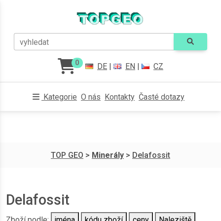
vyhledat
0
DE
|
EN
|
CZ
Kategorie
O nás
Kontakty
Časté dotazy
TOP GEO
>
Minerály
>
Delafossit
Delafossit
Zboží podle:
jména
kódu zboží
ceny
Naleziště