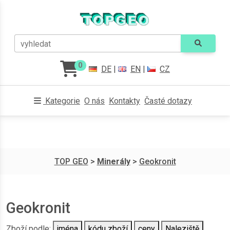
vyhledat
0
DE
|
EN
|
CZ
Kategorie
O nás
Kontakty
Časté dotazy
TOP GEO
>
Minerály
>
Geokronit
Geokronit
Zboží podle:
jména
kódu zboží
ceny
Naleziště