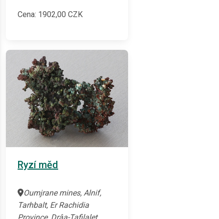
Cena:
1902,00
CZK
Ryzí měd
Oumjrane mines, Alnif,
Tarhbalt, Er Rachidia
Province, Drâa-Tafilalet