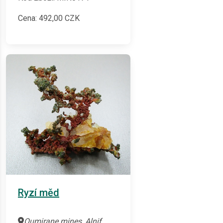
Cena:
492,00
CZK
Ryzí měd
Oumjrane mines, Alnif,