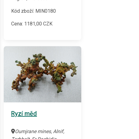
Kód zboží: MIN0180
Cena:
1181,00
CZK
Ryzí měd
Oumjrane mines, Alnif,