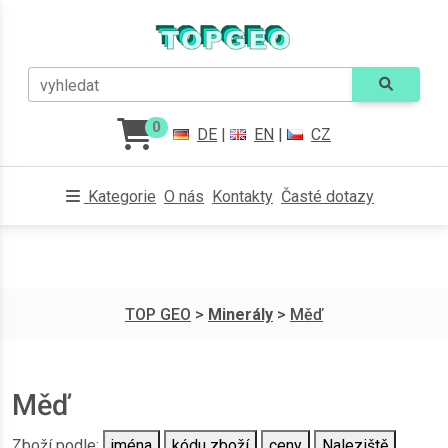
vyhledat
0
DE
|
EN
|
CZ
Kategorie
O nás
Kontakty
Časté dotazy
TOP GEO
>
Minerály
>
Měď
Měď
Zboží podle:
jména
kódu zboží
ceny
Naleziště