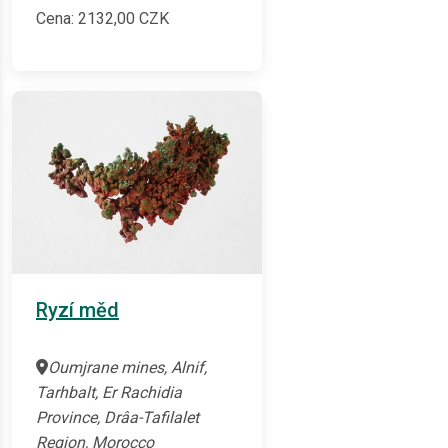
Cena:
2132,00
CZK
Ryzí měd
Oumjrane mines, Alnif,
Tarhbalt, Er Rachidia
Province, Drâa-Tafilalet
Region, Morocco