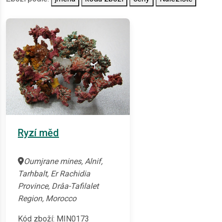
Ryzí měd
Oumjrane mines, Alnif,
Tarhbalt, Er Rachidia
Province, Drâa-Tafilalet
Region, Morocco
Kód zboží: MIN0173