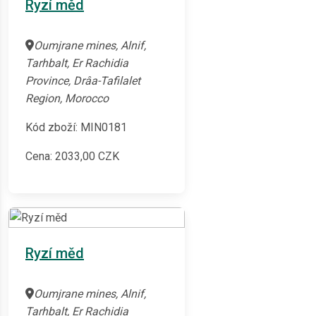
Ryzí měd
Oumjrane mines, Alnif,
Tarhbalt, Er Rachidia
Province, Drâa-Tafilalet
Region, Morocco
Kód zboží: MIN0181
Cena:
2033,00
CZK
Ryzí měd
Oumjrane mines, Alnif,
Tarhbalt, Er Rachidia