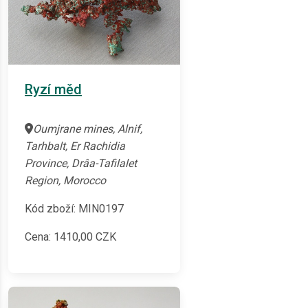
Ryzí měd
Oumjrane mines, Alnif,
Tarhbalt, Er Rachidia
Province, Drâa-Tafilalet
Region, Morocco
Kód zboží: MIN0197
Cena:
1410,00
CZK