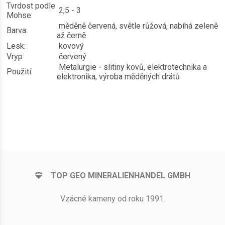
Tvrdost podle
2,5 - 3
Mohse:
měděně červená, světle růžová, nabíhá zeleně
Barva:
až černě
Lesk:
kovový
Vryp
červený
Metalurgie - slitiny kovů, elektrotechnika a
Použití:
elektronika, výroba měděných drátů
TOP GEO MINERALIENHANDEL GMBH
Vzácné kameny od roku 1991.