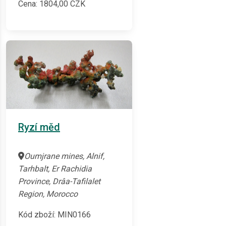
Cena:
1804,00
CZK
Ryzí měd
Oumjrane mines, Alnif,
Tarhbalt, Er Rachidia
Province, Drâa-Tafilalet
Region, Morocco
Kód zboží: MIN0166