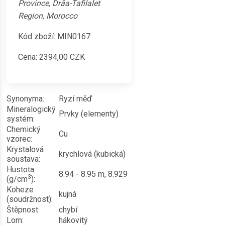
Province, Drâa-Tafilalet
Region, Morocco
Kód zboží: MIN0167
Cena:
2394,00
CZK
Synonyma:
Ryzí měď
Mineralogický
Prvky (elementy)
systém:
Chemický
Cu
vzorec:
Krystalová
krychlová (kubická)
soustava:
Hustota
8.94 - 8.95 m, 8.929
3
(g/cm
):
Koheze
kujná
(soudržnost):
Štěpnost:
chybí
Lom:
hákovitý