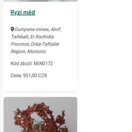
Ryzí měd
Oumjrane mines, Alnif,
Tarhbalt, Er Rachidia
Province, Drâa-Tafilalet
Region, Morocco
Kód zboží: MIN0172
Cena:
951,00
CZK