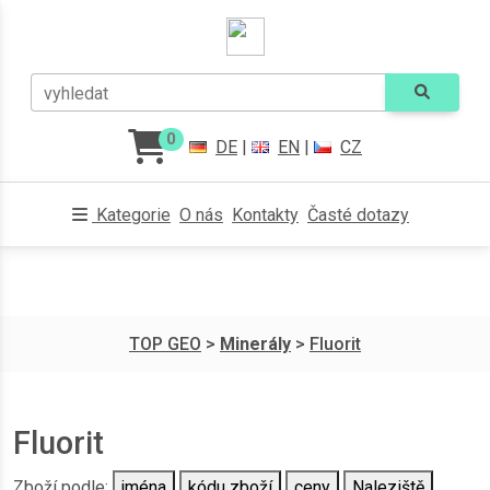
vyhledat
0
DE
|
EN
|
CZ
Kategorie
O nás
Kontakty
Časté dotazy
TOP GEO
>
Minerály
>
Fluorit
Fluorit
Zboží podle:
jména
kódu zboží
ceny
Naleziště