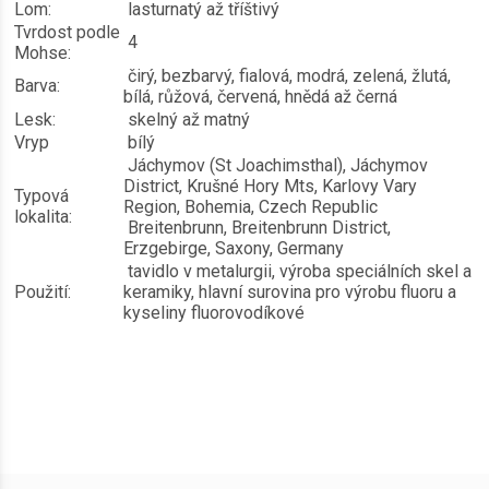
Lom:
lasturnatý až tříštivý
Tvrdost podle
4
Mohse:
čirý, bezbarvý, fialová, modrá, zelená, žlutá,
Barva:
bílá, růžová, červená, hnědá až černá
Lesk:
skelný až matný
Vryp
bílý
Jáchymov (St Joachimsthal), Jáchymov
District, Krušné Hory Mts, Karlovy Vary
Typová
Region, Bohemia, Czech Republic
lokalita:
Breitenbrunn, Breitenbrunn District,
Erzgebirge, Saxony, Germany
tavidlo v metalurgii, výroba speciálních skel a
Použití:
keramiky, hlavní surovina pro výrobu fluoru a
kyseliny fluorovodíkové