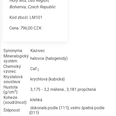
Hory Mts, Ústí Region,
Bohemia, Czech Republic
Kód zboží: LM101
Cena:
796,00
CZK
Synonyma:
Kazivec
Mineralogický
halovce (halogenidy)
systém:
Chemický
CaF
2
vzorec:
Krystalová
krychlová (kubická)
soustava:
Hustota
3,175 - 3,2 měřená , 3,181 propčtená
3
(g/cm
):
Koheze
křehká
(soudržnost):
dokonalá podle {111}, velmi špatná podle
Štěpnost:
{011}