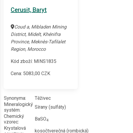
Cerusit, Baryt
Coud a, Mibladen Mining
District, Midelt, Khénifra
Province, Meknès-Tafilalet
Region, Morocco
Kód zboží: MINS1835
Cena:
5083,00
CZK
Synonyma:
Těživec
Mineralogický
Sírany (sulfáty)
systém:
Chemický
BaSO
4
vzorec:
Krystalová
kosočtverečná (rombická)