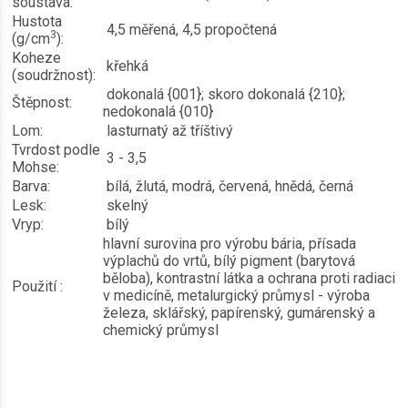
soustava:
Hustota
4,5 měřená, 4,5 propočtená
3
(g/cm
):
Koheze
křehká
(soudržnost):
dokonalá {001}; skoro dokonalá {210};
Štěpnost:
nedokonalá {010}
Lom:
lasturnatý až tříštivý
Tvrdost podle
3 - 3,5
Mohse:
Barva:
bílá, žlutá, modrá, červená, hnědá, černá
Lesk:
skelný
Vryp:
bílý
hlavní surovina pro výrobu bária, přísada
výplachů do vrtů, bílý pigment (barytová
běloba), kontrastní látka a ochrana proti radiaci
Použití :
v medicíně, metalurgický průmysl - výroba
železa, sklářský, papírenský, gumárenský a
chemický průmysl