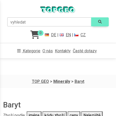
vyhledat
0
DE
|
EN
|
CZ
Kategorie
O nás
Kontakty
Časté dotazy
TOP GEO
>
Minerály
>
Baryt
Baryt
Zboží podle:
jména
kódu zboží
ceny
Naleziště