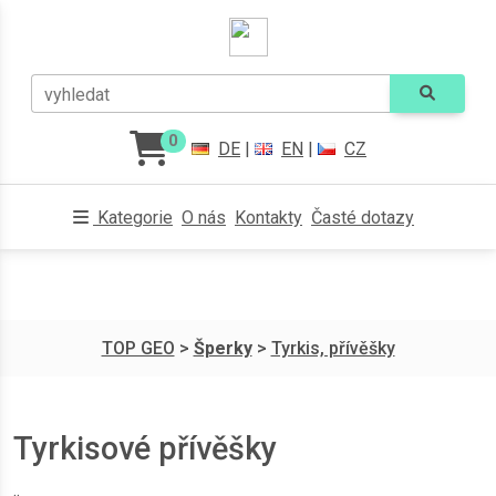
vyhledat
0
DE
|
EN
|
CZ
Kategorie
O nás
Kontakty
Časté dotazy
TOP GEO
>
Šperky
>
Tyrkis, přívěšky
Tyrkisové přívěšky
..