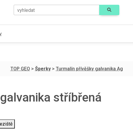
vyhledat
y
TOP GEO
>
Šperky
>
Turmalín přívěšky galvanika Ag
 galvanika stříbřená
eziště