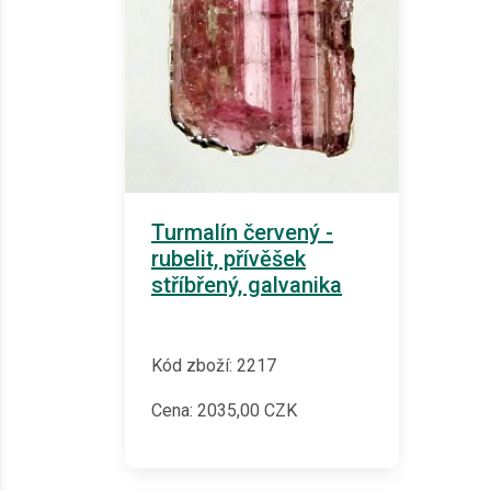
Turmalín červený -
rubelit, přívěšek
stříbřený, galvanika
Kód zboží: 2217
Cena:
2035,00
CZK