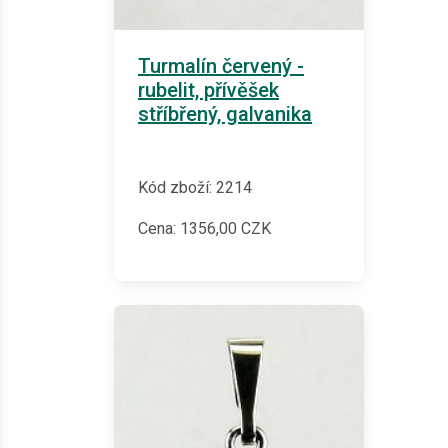
Turmalín červený -
rubelit, přívěšek
stříbřený, galvanika
Kód zboží: 2214
Cena:
1356,00
CZK