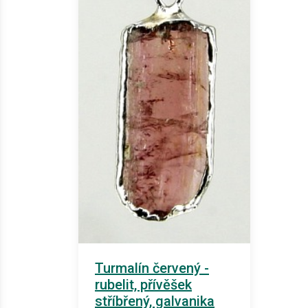
Turmalín červený -
rubelit, přívěšek
stříbřený, galvanika