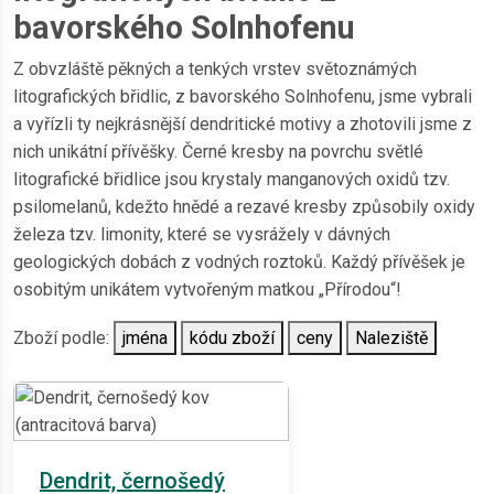
bavorského Solnhofenu
Z obvzláště pěkných a tenkých vrstev světoznámých
litografických břidlic, z bavorského Solnhofenu, jsme vybrali
a vyřízli ty nejkrásnější dendritické motivy a zhotovili jsme z
nich unikátní přívěšky. Černé kresby na povrchu světlé
litografické břidlice jsou krystaly manganových oxidů tzv.
psilomelanů, kdežto hnědé a rezavé kresby způsobily oxidy
železa tzv. limonity, které se vysrážely v dávných
geologických dobách z vodných roztoků. Každý přívěšek je
osobitým unikátem vytvořeným matkou „Přírodou“!
Zboží podle:
jména
kódu zboží
ceny
Naleziště
Dendrit, černošedý