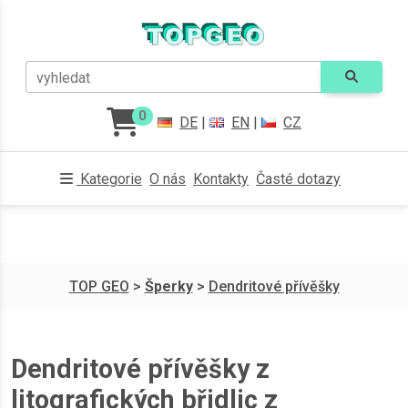
vyhledat
0
DE
|
EN
|
CZ
Kategorie
O nás
Kontakty
Časté dotazy
TOP GEO
>
Šperky
>
Dendritové přívěšky
Dendritové přívěšky z
litografických břidlic z