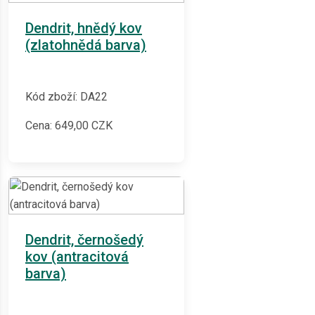
Dendrit, hnědý kov
(zlatohnědá barva)
Kód zboží: DA22
Cena:
649,00
CZK
Dendrit, černošedý
kov (antracitová
barva)