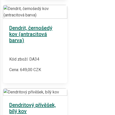
Dendrit, černošedý
kov (antracitová
barva)
Kód zboží: DA34
Cena:
649,00
CZK
Dendritový přívěšek,
bílý kov