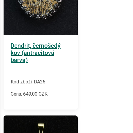
Dendrit, černošedý
kov (antracitová
barva)
Kód zboží: DA25
Cena:
649,00
CZK