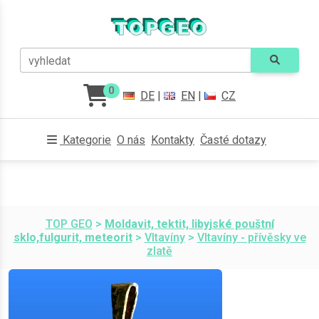
vyhledat
0
DE
|
EN
|
CZ
Kategorie
O nás
Kontakty
Časté dotazy
TOP GEO
>
Moldavit, tektit, libyjské pouštní
sklo,fulgurit, meteorit
>
Vltavíny
>
Vltavíny - přívěsky ve
zlatě