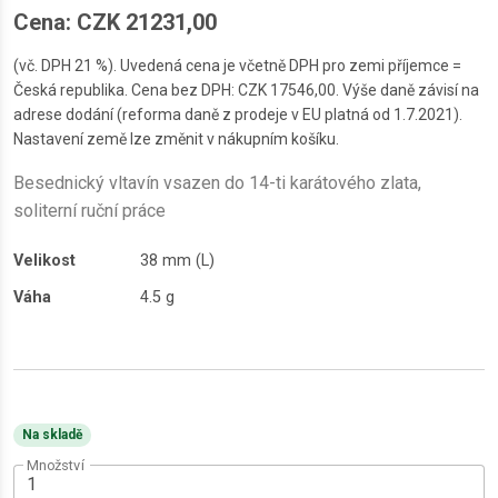
Cena: CZK 21231,00
(vč. DPH 21 %). Uvedená cena je včetně DPH pro zemi příjemce =
Česká republika. Cena bez DPH: CZK 17546,00. Výše daně závisí na
adrese dodání (reforma daně z prodeje v EU platná od 1.7.2021).
Nastavení země lze změnit v nákupním košíku.
Besednický vltavín vsazen do 14-ti karátového zlata,
soliterní ruční práce
Velikost
38 mm (L)
Váha
4.5 g
Na skladě
Množství