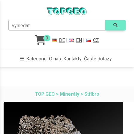
vyhledat
0
DE
|
EN
|
CZ
Kategorie
O nás
Kontakty
Časté dotazy
TOP GEO
>
Minerály
>
Stříbro