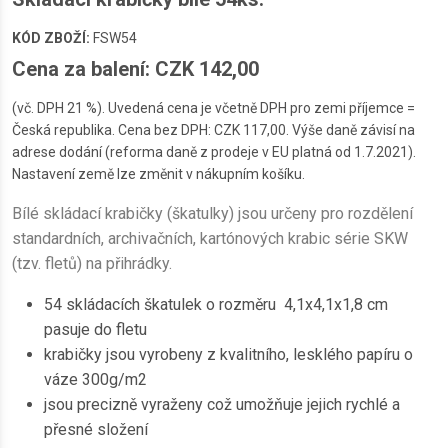
KÓD ZBOŽÍ:
FSW54
Cena za balení: CZK 142,00
(vč. DPH 21 %). Uvedená cena je včetně DPH pro zemi příjemce =
Česká republika. Cena bez DPH: CZK 117,00. Výše daně závisí na
adrese dodání (reforma daně z prodeje v EU platná od 1.7.2021).
Nastavení země lze změnit v nákupním košíku.
Bílé skládací krabičky (škatulky) jsou určeny pro rozdělení
standardních, archivačních, kartónových krabic série SKW
(tzv. fletů) na přihrádky.
54 skládacích škatulek o rozměru 4,1x4,1x1,8 cm
pasuje do fletu
krabičky jsou vyrobeny z kvalitního, lesklého papíru o
váze 300g/m2
jsou precizně vyraženy což umožňuje jejich rychlé a
přesné složení