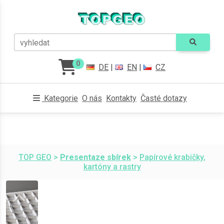
vyhledat
0
DE
|
EN
|
CZ
Kategorie
O nás
Kontakty
Časté dotazy
TOP GEO
>
Presentaze sbírek
>
Papírové krabičky,
kartóny a rastry