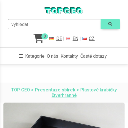
vyhledat
0
DE
|
EN
|
CZ
Kategorie
O nás
Kontakty
Časté dotazy
TOP GEO
>
Presentaze sbírek
>
Plastové krabičky
čtverhranné