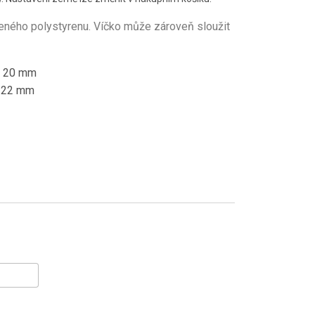
zeného polystyrenu. Víčko může zároveň sloužit
 x 20 mm
x 22 mm