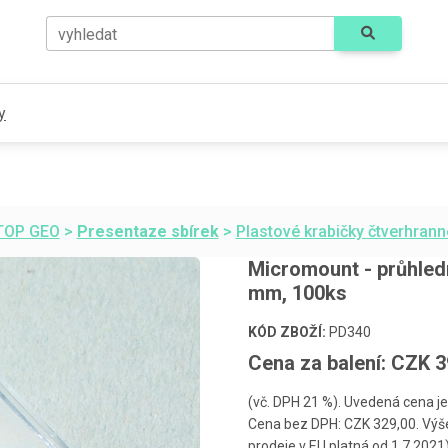
vyhledat
y
TOP GEO
>
Presentaze sbírek
>
Plastové krabičky čtverhrann
Micromount - průhledn
mm, 100ks
KÓD ZBOŽÍ:
PD340
Cena za balení: CZK 
(vč. DPH 21 %). Uvedená cena je
Cena bez DPH: CZK 329,00. Výše
prodeje v EU platná od 1.7.2021