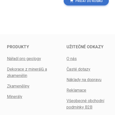
PŘIDAT DO KOŠÍKU
PRODUKTY
UŽITEČNÉ ODKAZY
Nářadí pro geology
O nás
Dekorace z minerálů a
Časté dotazy
zkamenělin
Náklady na dopravu
Zkameněliny
Reklamace
Minerály
Všeobecné obchodní
podmínky B2B