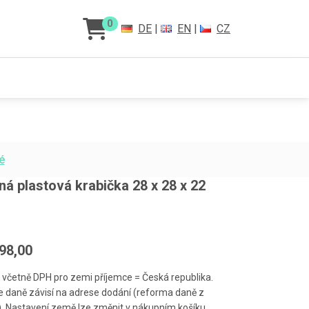
0
DE
|
EN
|
CZ
é
á plastová krabička 28 x 28 x 22
398,00
 včetně DPH pro zemi příjemce = Česká republika.
 daně závisí na adrese dodání (reforma daně z
). Nastavení země lze změnit v nákupním košíku.