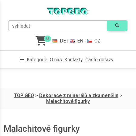
vyhledat
0
DE
|
EN
|
CZ
Kategorie
O nás
Kontakty
Časté dotazy
TOP GEO
>
Dekorace z minerálů a zkamenělin
>
Malachitové figurky
Malachitové figurky