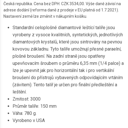
Česká republika. Cena bez DPH: CZK 3534,00. Výše daně závisí na
adrese dodání (reforma daně z prodeje v EU platná od 1.7.2021).
Nastavení země lze změnit v nákupním košíku.
Standardní celoplošné diamantové leštící talíře jsou
vyrobeny z vysoce kvalitních, syntetických, jednotlivých
diamantových krystalů, které jsou sintrovány na pevnou
kovovou základnu. Tyto talíře umožnují přesné paraelní,
plošné broušení. Na zadní straně jsou opatřeny
upevňovacím šroubem o průměru 6,35 mm (1/4 palce) a
lze je upevnit jak pro horizontální tak i pro vertikální
broušení do přístrojů vybavených odpovídajícím vrtáním
(závitem). Tento talíř je určen pro finální předleštění a
leštění.
Zrnitost: 3000
Průměr talíře: 150 mm
Váha: 780 g.
Vyrobeno v USA