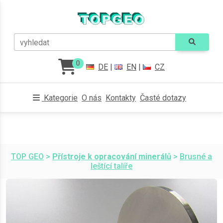
vyhledat
0
DE
|
EN
|
CZ
Kategorie
O nás
Kontakty
Časté dotazy
TOP GEO
>
Přístroje k opracování minerálů
>
Brusné a
leštící talíře