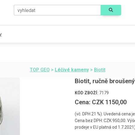
vyhledat
y
TOP GEO
>
Léčivé kameny
>
Biotit
Biotit, ručně broušený
KÓD ZBOŽÍ:
7179
Cena: CZK 1150,00
(vč. DPH 21 %). Uvedená cena je
Cena bez DPH: CZK 950,00. Výše
prodeje v EU platná od 1.7.2021