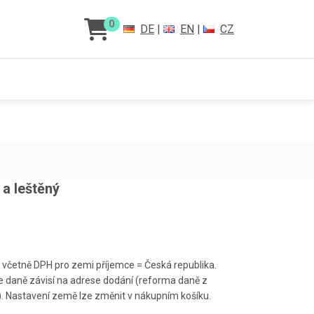
0
DE
|
EN
|
CZ
 a leštěný
 včetně DPH pro zemi příjemce = Česká republika.
 daně závisí na adrese dodání (reforma daně z
). Nastavení země lze změnit v nákupním košíku.