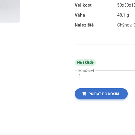
Velikost
50x33x1
Váha
48,1 g
Naleziště
Chýnov, 
Na skladě
Množství
PŘIDAT DO KOŠÍKU