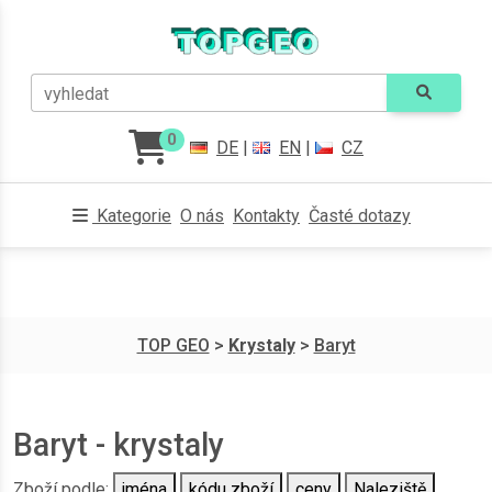
vyhledat
0
DE
|
EN
|
CZ
Kategorie
O nás
Kontakty
Časté dotazy
TOP GEO
>
Krystaly
>
Baryt
Baryt - krystaly
Zboží podle:
jména
kódu zboží
ceny
Naleziště